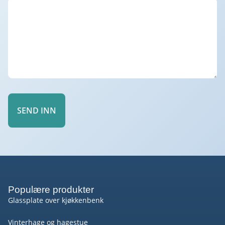
SEND INN
Populære produkter
Glassplate over kjøkkenbenk
Vinterhage og hagestue