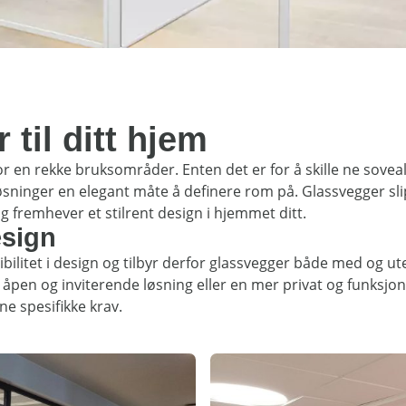
til ditt hjem
or en rekke bruksområder. Enten det er for å skille ne soveal
løsninger en elegant måte å definere rom på. Glassvegger slip
og fremhever et stilrent design i hjemmet ditt.
esign
ksibilitet i design og tilbyr derfor glassvegger både med og u
åpen og inviterende løsning eller en mer privat og funksjonel
ne spesifikke krav.