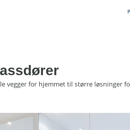
P
lassdører
kle vegger for hjemmet til større løsninger f