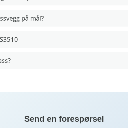
lassvegg på mål?
NS3510
ass?
Send en forespørsel