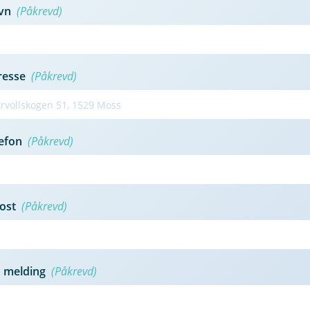
vn
(Påkrevd)
resse
(Påkrevd)
efon
(Påkrevd)
ost
(Påkrevd)
 melding
(Påkrevd)